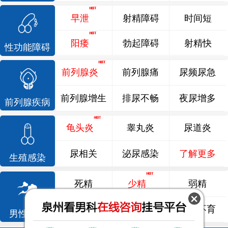
早泄
射精障碍
时间短
阳痿
勃起障碍
射精快
性功能障碍
前列腺炎
前列腺痛
尿频尿急
前列腺增生
排尿不畅
夜尿增多
前列腺疾病
龟头炎
睾丸炎
尿道炎
尿相关
泌尿感染
了解更多
生殖感染
死精
少精
弱精
精液异常
精子畸形
男性不育
男性不育