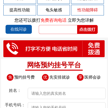
2026-07-30
男性急性前列腺炎的危害有哪些？
提高性功能
龟头敏感
性功能障碍
2026-07-30
慢性前列腺炎会造成什么样的危害
您还可以拨打
免费咨询电话
立即为您详解
2026-07-28
尿道后面有小颗粒
在线问诊
2026-07-25
尿道口边上的肉芽
2026-07-24
男性患上早泄有哪些表现
2026-07-24
导致早泄发生的原因是什么
2026-07-24
导致男性患上早泄的原因都是些什么
网络预约挂号平台
2026-07-24
导致早泄发生的因素存在哪些
免
预约挂号费
优
先安排就诊
享
医师会诊
2026-07-24
导致男性患上早泄的原因有哪些
2026-07-23
尿道口边上有小肉粒是怎么回事
姓名：
2026-07-22
尿道口瘙痒起红点
手机号码：
2026-07-18
尿道口瘙痒尿道口肉芽