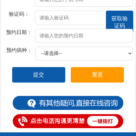
2026-07-18
男人预防阳痿要怎么做呢
验证码：
获取验
2026-07-18
阳痿的预防方法
证码
2026-07-18
男性出现了阳痿疾病该怎么办
预约日期：
2026-07-18
男性不能晨勃是不是阳痿
预约病种：
2026-07-18
男人惹上阳痿必知的饮食宜忌
2026-07-16
尿道口流脓是属于什么科
提交
重置
2026-07-15
尿道口早晨流脓
2026-07-15
尿道口发红尿不流畅
2026-07-14
尿道口上面有几个水泡
2026-07-13
包皮过长、包茎有什么区别
2026-07-13
包皮过长导致早泄
2026-07-13
包皮过长的诱发因素是什么