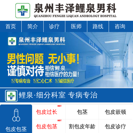
首页
简介
诊疗
医师
路线
咨询
鲤泉·细分科室 专病专治
包皮过长
包茎
包皮嵌顿
包皮包茎
割包皮年龄
包皮诊疗
包皮包茎