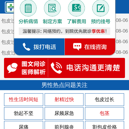
鲤泉·最新文章
2026-08-06
包皮过长对女性有什么危害
2026-08-06
包皮过长对女性有什么危害？
2026-08-06
包皮过长对男性会造成哪些方面的影响
2026-08-06
包皮过长对男性患者会造成的危害
2026-08-06
包皮过长会引发什么疾病
2026-08-05
尿道灼热有什么症状
2026-08-03
男性热点问题关注
尿道灼热什么原因引起
2026-07-30
尿道周围长小疙瘩是怎么回事
性生活时间短
射精过快
包皮过长
2026-07-30
导致前列腺炎病发的原因是什么
勃起不坚
尿频尿急
包茎
2026-07-30
男性患上前列腺炎会出现什么伤害
2026-07-30
尿痛
前列腺炎
割包皮价格
男性患上前列腺炎的病因有什么