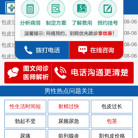
鲤泉·最新文章
2026-08-06
包皮过长对女性有什么危害
2026-08-06
包皮过长对女性有什么危害？
2026-08-06
包皮过长对男性会造成哪些方面的影响
2026-08-06
包皮过长对男性患者会造成的危害
2026-08-06
包皮过长会引发什么疾病
2026-08-05
尿道灼热有什么症状
2026-08-03
男性热点问题关注
尿道灼热什么原因引起
2026-07-30
尿道周围长小疙瘩是怎么回事
性生活时间短
射精过快
包皮过长
2026-07-30
导致前列腺炎病发的原因是什么
勃起不坚
尿频尿急
包茎
2026-07-30
男性患上前列腺炎会出现什么伤害
2026-07-30
尿痛
前列腺炎
割包皮价格
男性患上前列腺炎的病因有什么