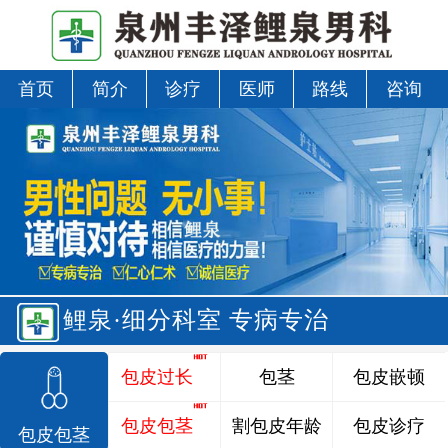
首页
简介
诊疗
医师
路线
咨询
鲤泉·细分科室 专病专治
包皮过长
包茎
包皮嵌顿
包皮包茎
割包皮年龄
包皮诊疗
包皮包茎