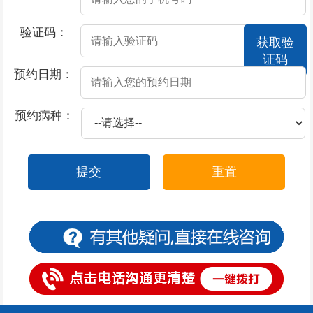
2026-07-18
男人预防阳痿要怎么做呢
验证码：
获取验
2026-07-18
阳痿的预防方法
证码
2026-07-18
男性出现了阳痿疾病该怎么办
预约日期：
2026-07-18
男性不能晨勃是不是阳痿
预约病种：
2026-07-18
男人惹上阳痿必知的饮食宜忌
2026-07-16
尿道口流脓是属于什么科
提交
重置
2026-07-15
尿道口早晨流脓
2026-07-15
尿道口发红尿不流畅
2026-07-14
尿道口上面有几个水泡
2026-07-13
包皮过长、包茎有什么区别
2026-07-13
包皮过长导致早泄
2026-07-13
包皮过长的诱发因素是什么