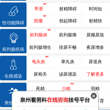
早泄
射精障碍
时间短
阳痿
勃起障碍
射精快
性功能障碍
前列腺炎
前列腺痛
尿频尿急
前列腺增生
排尿不畅
夜尿增多
前列腺疾病
龟头炎
睾丸炎
尿道炎
尿相关
泌尿感染
了解更多
生殖感染
死精
少精
弱精
精液异常
精子畸形
男性不育
男性不育