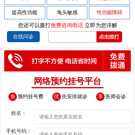
2026-07-30
男性急性前列腺炎的危害有哪些？
提高性功能
龟头敏感
性功能障碍
2026-07-30
慢性前列腺炎会造成什么样的危害
您还可以拨打
免费咨询电话
立即为您详解
2026-07-28
尿道后面有小颗粒
在线问诊
2026-07-25
尿道口边上的肉芽
2026-07-24
男性患上早泄有哪些表现
2026-07-24
导致早泄发生的原因是什么
2026-07-24
导致男性患上早泄的原因都是些什么
网络预约挂号平台
2026-07-24
导致早泄发生的因素存在哪些
免
预约挂号费
优
先安排就诊
享
医师会诊
2026-07-24
导致男性患上早泄的原因有哪些
2026-07-23
尿道口边上有小肉粒是怎么回事
姓名：
2026-07-22
尿道口瘙痒起红点
手机号码：
2026-07-18
尿道口瘙痒尿道口肉芽