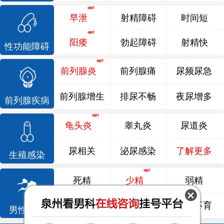
早泄
射精障碍
时间短
阳痿
勃起障碍
射精快
性功能障碍
前列腺炎
前列腺痛
尿频尿急
前列腺增生
排尿不畅
夜尿增多
前列腺疾病
龟头炎
睾丸炎
尿道炎
尿相关
泌尿感染
了解更多
生殖感染
死精
少精
弱精
精液异常
精子畸形
男性不育
男性不育