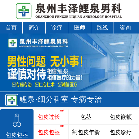
首页
简介
诊疗
医师
路线
咨询
鲤泉·细分科室 专病专治
包皮过长
包茎
包皮嵌顿
包皮包茎
割包皮年龄
包皮诊疗
包皮包茎