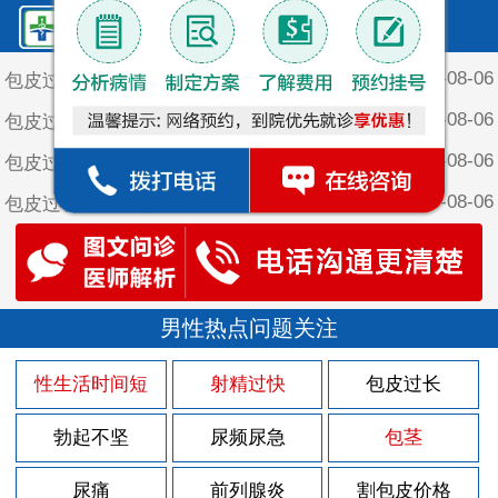
鲤泉·最新文章
2026-08-06
包皮过长对女性有什么危害
2026-08-06
包皮过长对女性有什么危害？
2026-08-06
包皮过长对男性会造成哪些方面的影响
2026-08-06
包皮过长对男性患者会造成的危害
2026-08-06
包皮过长会引发什么疾病
2026-08-05
尿道灼热有什么症状
2026-08-03
男性热点问题关注
尿道灼热什么原因引起
2026-07-30
尿道周围长小疙瘩是怎么回事
性生活时间短
射精过快
包皮过长
2026-07-30
导致前列腺炎病发的原因是什么
勃起不坚
尿频尿急
包茎
2026-07-30
男性患上前列腺炎会出现什么伤害
2026-07-30
尿痛
前列腺炎
割包皮价格
男性患上前列腺炎的病因有什么