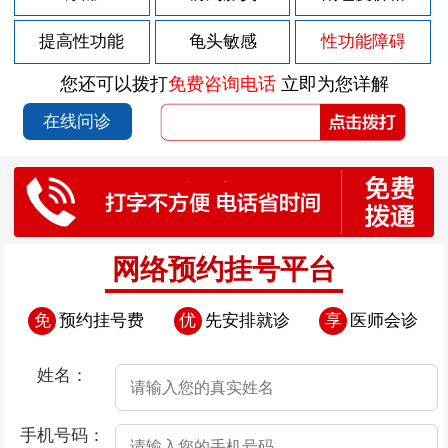
2026-07-30
男性急性前列腺炎的危害有哪些？
提高性功能
龟头敏感
性功能障碍
2026-07-30
慢性前列腺炎会造成什么样的危害
您还可以拨打
免费咨询电话
立即为您详解
2026-07-28
尿道后面有小颗粒
在线问诊
2026-07-25
尿道口边上的肉芽
2026-07-24
男性患上早泄有哪些表现
2026-07-24
导致早泄发生的原因是什么
2026-07-24
导致男性患上早泄的原因都是些什么
网络预约挂号平台
2026-07-24
导致早泄发生的因素存在哪些
免
预约挂号费
优
先安排就诊
享
医师会诊
2026-07-24
导致男性患上早泄的原因有哪些
2026-07-23
尿道口边上有小肉粒是怎么回事
姓名：
2026-07-22
尿道口瘙痒起红点
手机号码：
2026-07-18
尿道口瘙痒尿道口肉芽