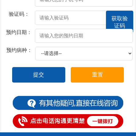
2026-07-18
男人预防阳痿要怎么做呢
验证码：
获取验
2026-07-18
阳痿的预防方法
证码
2026-07-18
男性出现了阳痿疾病该怎么办
预约日期：
2026-07-18
男性不能晨勃是不是阳痿
预约病种：
2026-07-18
男人惹上阳痿必知的饮食宜忌
2026-07-16
尿道口流脓是属于什么科
提交
重置
2026-07-15
尿道口早晨流脓
2026-07-15
尿道口发红尿不流畅
2026-07-14
尿道口上面有几个水泡
2026-07-13
包皮过长、包茎有什么区别
2026-07-13
包皮过长导致早泄
2026-07-13
包皮过长的诱发因素是什么