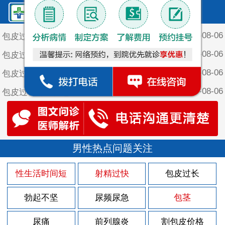
鲤泉·最新文章
2026-08-06
包皮过长对女性有什么危害
2026-08-06
包皮过长对女性有什么危害？
2026-08-06
包皮过长对男性会造成哪些方面的影响
2026-08-06
包皮过长对男性患者会造成的危害
2026-08-06
包皮过长会引发什么疾病
2026-08-05
尿道灼热有什么症状
2026-08-03
男性热点问题关注
尿道灼热什么原因引起
2026-07-30
尿道周围长小疙瘩是怎么回事
性生活时间短
射精过快
包皮过长
2026-07-30
导致前列腺炎病发的原因是什么
勃起不坚
尿频尿急
包茎
2026-07-30
男性患上前列腺炎会出现什么伤害
2026-07-30
尿痛
前列腺炎
割包皮价格
男性患上前列腺炎的病因有什么