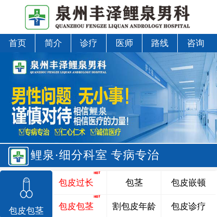
首页
简介
诊疗
医师
路线
咨询
鲤泉·细分科室 专病专治
包皮过长
包茎
包皮嵌顿
包皮包茎
割包皮年龄
包皮诊疗
包皮包茎