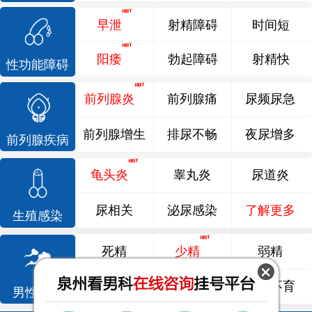
早泄
射精障碍
时间短
阳痿
勃起障碍
射精快
性功能障碍
前列腺炎
前列腺痛
尿频尿急
前列腺增生
排尿不畅
夜尿增多
前列腺疾病
龟头炎
睾丸炎
尿道炎
尿相关
泌尿感染
了解更多
生殖感染
死精
少精
弱精
精液异常
精子畸形
男性不育
男性不育