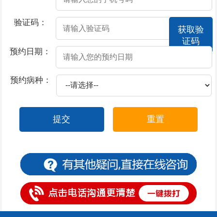
2026-07-18
男人预防阳痿要怎么做呢
验证码：
获取验
2026-07-18
阳痿的预防方法
证码
2026-07-18
男性出现了阳痿疾病该怎么办
预约日期：
2026-07-18
男性不能晨勃是不是阳痿
预约病种：
2026-07-18
男人惹上阳痿必知的饮食宜忌
2026-07-16
尿道口流脓是属于什么科
提交
重置
2026-07-15
尿道口早晨流脓
2026-07-15
尿道口发红尿不流畅
2026-07-14
尿道口上面有几个水泡
2026-07-13
包皮过长、包茎有什么区别
2026-07-13
包皮过长导致早泄
2026-07-13
包皮过长的诱发因素是什么