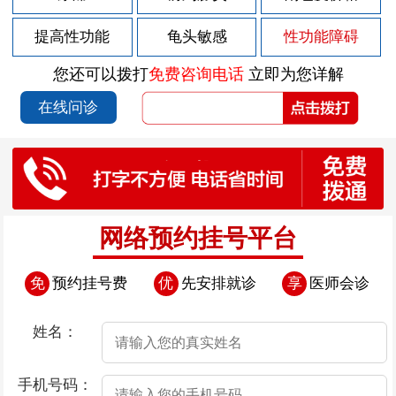
2026-07-30
男性急性前列腺炎的危害有哪些？
提高性功能
龟头敏感
性功能障碍
2026-07-30
慢性前列腺炎会造成什么样的危害
您还可以拨打
免费咨询电话
立即为您详解
2026-07-28
尿道后面有小颗粒
在线问诊
2026-07-25
尿道口边上的肉芽
2026-07-24
男性患上早泄有哪些表现
2026-07-24
导致早泄发生的原因是什么
2026-07-24
导致男性患上早泄的原因都是些什么
网络预约挂号平台
2026-07-24
导致早泄发生的因素存在哪些
免
预约挂号费
优
先安排就诊
享
医师会诊
2026-07-24
导致男性患上早泄的原因有哪些
2026-07-23
尿道口边上有小肉粒是怎么回事
姓名：
2026-07-22
尿道口瘙痒起红点
手机号码：
2026-07-18
尿道口瘙痒尿道口肉芽