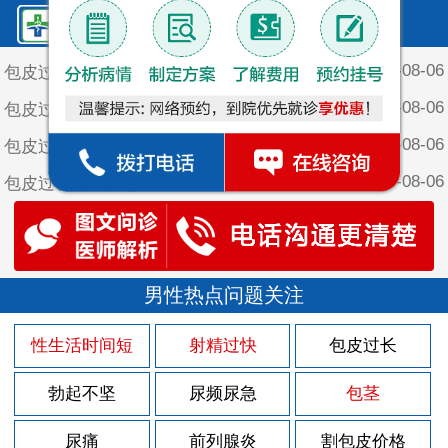
鲤泉·最新文章
2026-08-06
包皮过长对女性有什么危害
2026-08-06
包皮过长对女性有什么危害？
2026-08-06
包皮过长对男性会造成哪些方面的影响
2026-08-06
包皮过长对男性患者会造成的危害
2026-08-06
包皮过长会引发什么疾病
2026-08-05
尿道灼热有什么症状
2026-08-03
男性热点问题关注
尿道灼热什么原因引起
2026-07-30
尿道周围长小疙瘩是怎么回事
性生活时间短
射精过快
包皮过长
2026-07-30
导致前列腺炎病发的原因是什么
勃起不坚
尿频尿急
包茎
2026-07-30
男性患上前列腺炎会出现什么伤害
2026-07-30
尿痛
前列腺炎
割包皮价格
男性患上前列腺炎的病因有什么