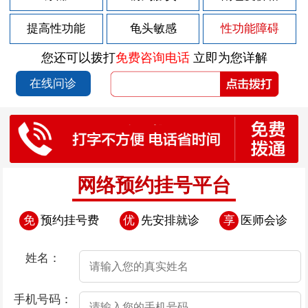
2026-07-30
男性急性前列腺炎的危害有哪些？
提高性功能
龟头敏感
性功能障碍
2026-07-30
慢性前列腺炎会造成什么样的危害
您还可以拨打
免费咨询电话
立即为您详解
2026-07-28
尿道后面有小颗粒
在线问诊
2026-07-25
尿道口边上的肉芽
2026-07-24
男性患上早泄有哪些表现
2026-07-24
导致早泄发生的原因是什么
2026-07-24
导致男性患上早泄的原因都是些什么
网络预约挂号平台
2026-07-24
导致早泄发生的因素存在哪些
免
预约挂号费
优
先安排就诊
享
医师会诊
2026-07-24
导致男性患上早泄的原因有哪些
2026-07-23
尿道口边上有小肉粒是怎么回事
姓名：
2026-07-22
尿道口瘙痒起红点
手机号码：
2026-07-18
尿道口瘙痒尿道口肉芽