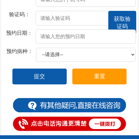
2026-07-18
男人预防阳痿要怎么做呢
验证码：
获取验
2026-07-18
阳痿的预防方法
证码
2026-07-18
男性出现了阳痿疾病该怎么办
预约日期：
2026-07-18
男性不能晨勃是不是阳痿
预约病种：
2026-07-18
男人惹上阳痿必知的饮食宜忌
2026-07-16
尿道口流脓是属于什么科
提交
重置
2026-07-15
尿道口早晨流脓
2026-07-15
尿道口发红尿不流畅
2026-07-14
尿道口上面有几个水泡
2026-07-13
包皮过长、包茎有什么区别
2026-07-13
包皮过长导致早泄
2026-07-13
包皮过长的诱发因素是什么