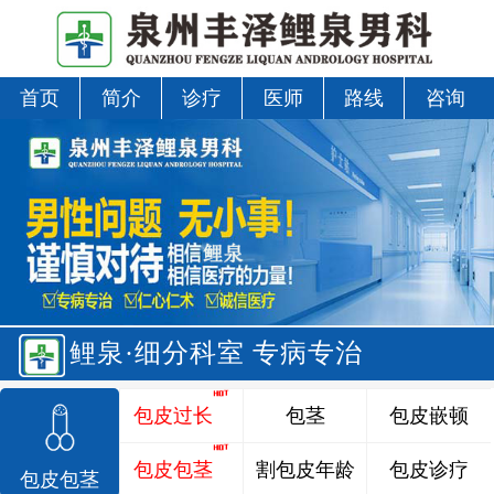
首页
简介
诊疗
医师
路线
咨询
鲤泉·细分科室 专病专治
包皮过长
包茎
包皮嵌顿
包皮包茎
割包皮年龄
包皮诊疗
包皮包茎