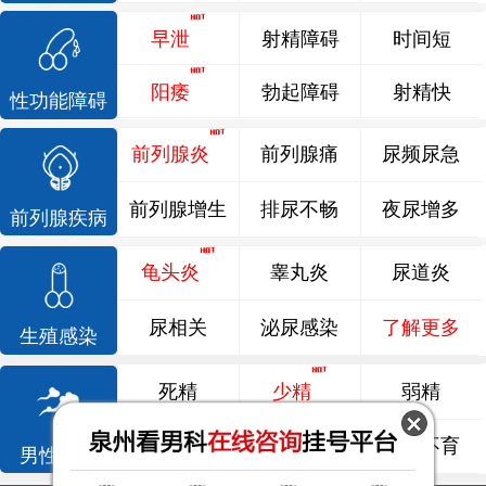
早泄
射精障碍
时间短
阳痿
勃起障碍
射精快
性功能障碍
前列腺炎
前列腺痛
尿频尿急
前列腺增生
排尿不畅
夜尿增多
前列腺疾病
龟头炎
睾丸炎
尿道炎
尿相关
泌尿感染
了解更多
生殖感染
死精
少精
弱精
精液异常
精子畸形
男性不育
男性不育